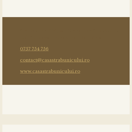
Str. Deal nr. 259, sat Pârteștii de Sus 727097
jud. Suceava - Bucovina - România
0757 754 756
contact@casastrabunicului.ro
www.casastrabunicului.ro